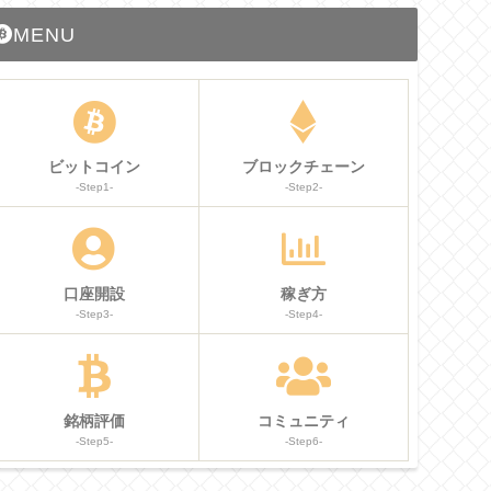
MENU
ビットコイン
ブロックチェーン
-Step1-
-Step2-
口座開設
稼ぎ方
-Step3-
-Step4-
銘柄評価
コミュニティ
-Step5-
-Step6-