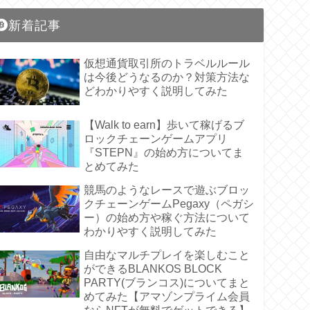
新着記事
仮想通貨取引所のトラベルルール
は今後どうなるのか？対策方法な
どわかりやすく説明してみた
【Walk to earn】歩いて稼げるブ
ロックチェーンゲームアプリ
『STEPN』の始め方についてま
とめてみた
競馬のようなレースで遊ぶブロッ
クチェーンゲームPegaxy（ペガシ
ー）の始め方や稼ぐ方法について
わかりやすく説明してみた
自由なマルチプレイを楽しむこと
ができるBLANKOS BLOCK
PARTY(ブランコス)についてまと
めてみた【アマゾンプライム会員