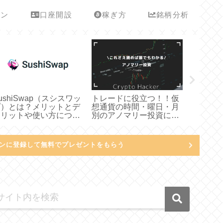
ーン
口座開設
稼ぎ方
銘柄分析
ushiSwap（スシスワッ
トレードに役立つ！！仮
【評判・
プ）とは？メリットとデ
想通貨の時間・曜日・月
貨のレン
メリットや使い方につい
別のアノマリー投資につ
スHash
てわかりやすく説明して
いてわかりやすく説明し
ブ）のや
みた
てみた
いてわか
てみた
ンに登録して無料でプレゼントをもらう