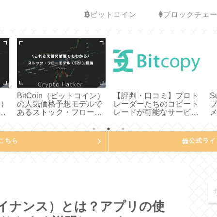
ビットコイン
ブロックチェ
BitCoin（ビットコイン）
【評判・口コミ】プロト
S
ン）
の人気価格予想モデルで
レーダーたちのコピート
て
あるストック・フローモ
レードが可能なサービス
み
デル（S2F）理論とは？
BitCopy（ビットコピ
わかりやすく説明してみ
ー）とは？使い方などわ
た
かりやすく説明してみた
こちら
公式ライ
（バイナンス）とは？アプリの使