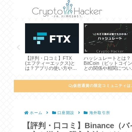
期を表示
【評判・口コミ】FTX
ハッシュレートとは？
ター
(エフティーエックス)と
BitCoin（ビットコイ
SE（ムーン
は？アプリの使い方やメ
との関係や相関につい
ついてわ
リットやデメリットにつ
わかりやすく説明して
してみた
いてわかりやすく説明し
た
てみた
仮想通貨の限定コミュニティは
ホーム
口座開設
海外取引所
【評判・口コミ】Binance