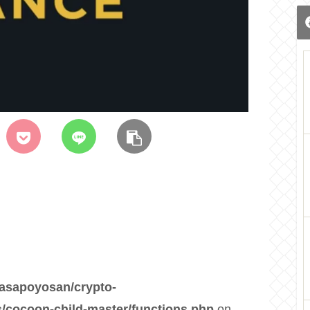
asapoyosan/crypto-
/cocoon-child-master/functions.php
on