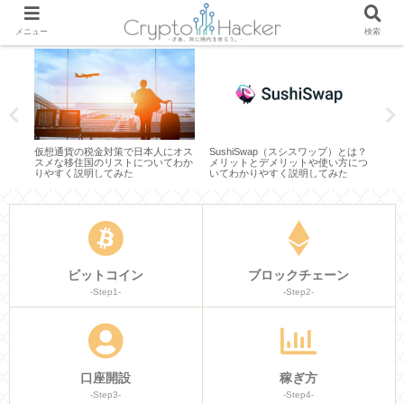
メニュー
検索
？仕
仮想通貨の税金対策で日本人にオス
SushiSwap（スシスワップ）とは？
Bl
く説
スメな移住国のリストについてわか
メリットとデメリットや使い方につ
は？
りやすく説明してみた
いてわかりやすく説明してみた
など
ビットコイン
ブロックチェーン
-Step1-
-Step2-
口座開設
稼ぎ方
-Step3-
-Step4-