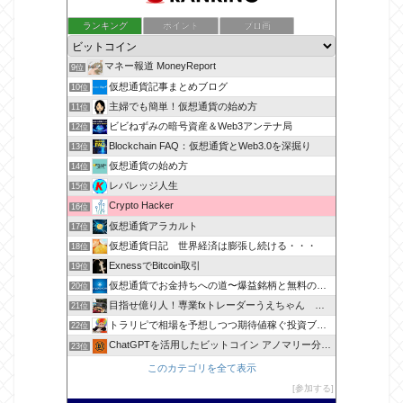
ランキング
ポイント
ブロ画
マネー報道 MoneyReport
9位
仮想通貨記事まとめブログ
10位
主婦でも簡単！仮想通貨の始め方
11位
ビビねずみの暗号資産＆Web3アンテナ局
12位
Blockchain FAQ：仮想通貨とWeb3.0を深掘り
13位
仮想通貨の始め方
14位
レバレッジ人生
15位
Crypto Hacker
16位
仮想通貨アラカルト
17位
仮想通貨日記 世界経済は膨張し続ける・・・
18位
ExnessでBitcoin取引
19位
仮想通貨でお金持ちへの道〜爆益銘柄と無料のコイン配布紹介
20位
目指せ億り人！専業fxトレーダーうえちゃん 仮想通貨も参入
21位
トラリピで相場を予想しつつ期待値稼ぐ投資ブログ
22位
ChatGPTを活用したビットコイン アノマリー分析ブログ
23位
このカテゴリを全て表示
参加する