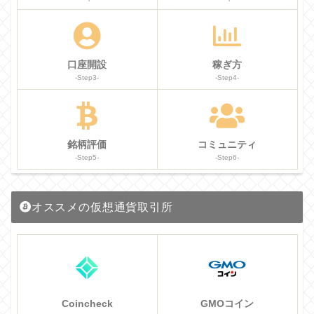
口座開設
稼ぎ方
-Step3-
-Step4-
銘柄評価
コミュニティ
-Step5-
-Step6-
オススメの仮想通貨取引所
Coincheck
GMOコイン