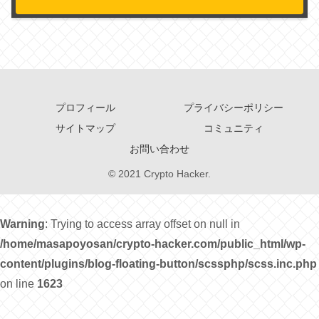
プロフィール
プライバシーポリシー
サイトマップ
コミュニティ
お問い合わせ
© 2021 Crypto Hacker.
Warning
: Trying to access array offset on null in
/home/masapoyosan/crypto-hacker.com/public_html/wp-
content/plugins/blog-floating-button/scssphp/scss.inc.php
on line
1623