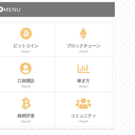
MENU
ビットコイン
ブロックチェーン
-Step1-
-Step2-
口座開設
稼ぎ方
-Step3-
-Step4-
銘柄評価
コミュニティ
-Step5-
-Step6-