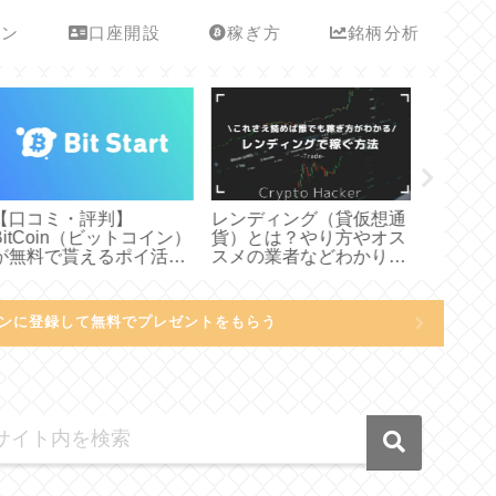
ーン
口座開設
稼ぎ方
銘柄分析
【口コミ・評判】
レンディング（貸仮想通
ボリンジ
itCoin（ビットコイン）
貨）とは？やり方やオス
を表すイ
が無料で貰えるポイ活ア
スメの業者などわかりや
『BBW（Bo
リ「BitStart（ビットス
すく説明してみた
Widt
タート）」について徹底
りやすく
解説してみた
ンに登録して無料でプレゼントをもらう