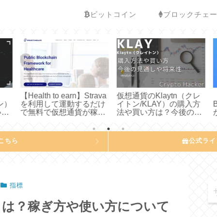
ビットコイン
ブロックチェ
【Health to earn】Strava
仮想通貨のKlaytn（クレ
ン）
を利用して運動するだけ
イトン/KLAY）の購入方
B
て
で無料で仮想通貨が稼げ
法や買い方は？今後の見
み
るdHealth
通しや将来性について徹
プ
Network（DHP）につい
底分析してみた
てわかりやすく説明して
こちら
公式ライ
みた
指標
達率）とは？稼ぎ方や使い方について