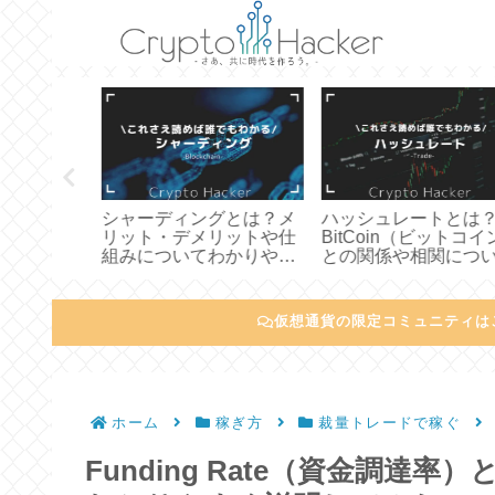
rand（ア
シャーディングとは？メ
ハッシュレートとは？
購入方法
リット・デメリットや仕
BitCoin（ビットコイ
後の見通
組みについてわかりやす
との関係や相関につい
いて徹底
く説明してみた
わかりやすく説明して
た
仮想通貨の限定コミュニティは
ホーム
稼ぎ方
裁量トレードで稼ぐ
Funding Rate（資金調