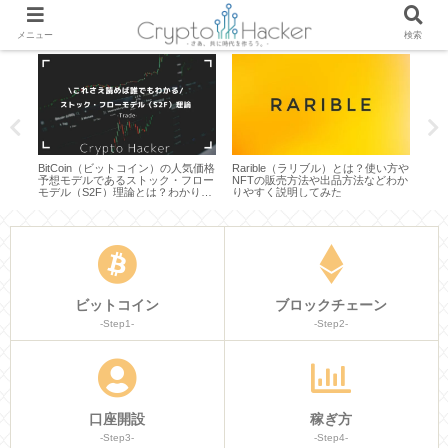
メニュー
検索
は？
BitCoin（ビットコイン）の人気価格
Rarible（ラリブル）とは？使い方や
Axi
かり
予想モデルであるストック・フロー
NFTの販売方法や出品方法などわか
ィ）
モデル（S2F）理論とは？わかりや
りやすく説明してみた
わか
すく説明してみた
ビットコイン
ブロックチェーン
-Step1-
-Step2-
口座開設
稼ぎ方
-Step3-
-Step4-