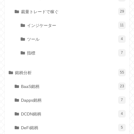
裁量トレードで稼ぐ
29
インジケーター
11
ツール
4
指標
7
銘柄分析
55
BaaS銘柄
23
Dapps銘柄
7
DCDN銘柄
4
DeFi銘柄
5