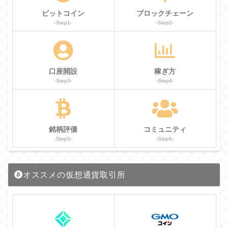
ビットコイン
ブロックチェーン
-Step1-
-Step2-
口座開設
稼ぎ方
-Step3-
-Step4-
銘柄評価
コミュニティ
-Step5-
-Step6-
オススメの仮想通貨取引所