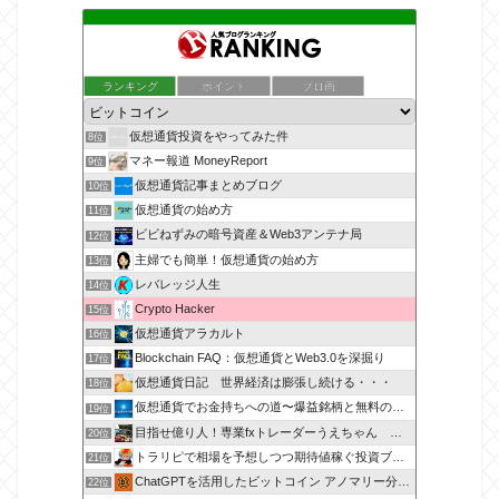
ランキング
ポイント
ブロ画
仮想通貨投資をやってみた件
8位
マネー報道 MoneyReport
9位
仮想通貨記事まとめブログ
10位
仮想通貨の始め方
11位
ビビねずみの暗号資産＆Web3アンテナ局
12位
主婦でも簡単！仮想通貨の始め方
13位
レバレッジ人生
14位
Crypto Hacker
15位
仮想通貨アラカルト
16位
Blockchain FAQ：仮想通貨とWeb3.0を深掘り
17位
仮想通貨日記 世界経済は膨張し続ける・・・
18位
仮想通貨でお金持ちへの道〜爆益銘柄と無料のコイン配布紹介
19位
目指せ億り人！専業fxトレーダーうえちゃん 仮想通貨も参入
20位
トラリピで相場を予想しつつ期待値稼ぐ投資ブログ
21位
ChatGPTを活用したビットコイン アノマリー分析ブログ
22位