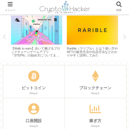
メニュー
検索
【Walk to earn】歩いて稼げるブロ
Rarible（ラリブル）とは？使い方や
仮想
は？
ックチェーンゲームアプリ
NFTの販売方法や出品方法などわか
今後
徹底
『STEPN』の始め方についてまと
りやすく説明してみた
かり
めてみた
ビットコイン
ブロックチェーン
-Step1-
-Step2-
口座開設
稼ぎ方
-Step3-
-Step4-