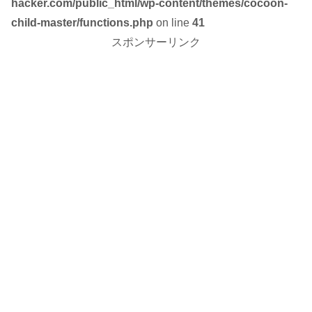
hacker.com/public_html/wp-content/themes/cocoon-
child-master/functions.php
on line
41
スポンサーリンク