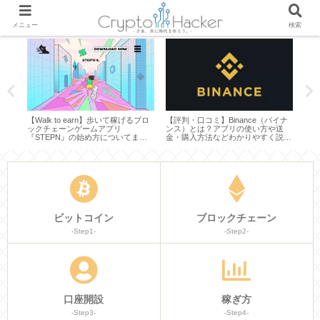
メニュー
検索
ン
【Walk to earn】歩いて稼げるブロ
【評判・口コミ】Binance（バイナ
【口
後の
ックチェーンゲームアプリ
ンス）とは？アプリの使い方や送
イン
析し
『STEPN』の始め方についてまと
金・購入方法などわかりやすく説明
「B
めてみた
してみた
いて
ビットコイン
ブロックチェーン
-Step1-
-Step2-
口座開設
稼ぎ方
-Step3-
-Step4-