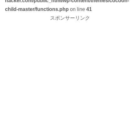
hacker.com/public_html/wp-content/themes/cocoon-
child-master/functions.php
on line
41
スポンサーリンク