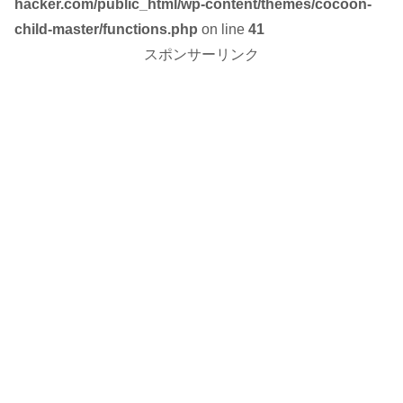
hacker.com/public_html/wp-content/themes/cocoon-
child-master/functions.php
on line
41
スポンサーリンク