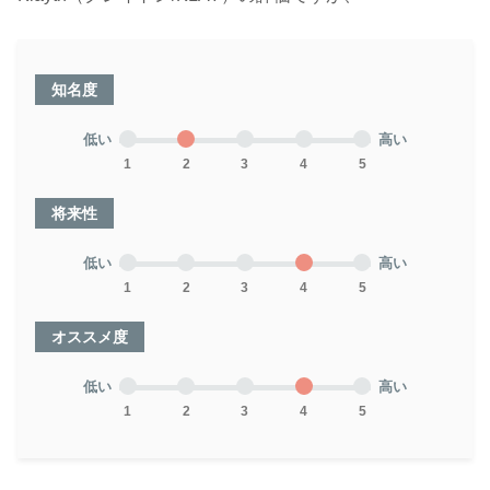
知名度
低い
高い
1
2
3
4
5
将来性
低い
高い
1
2
3
4
5
オススメ度
低い
高い
1
2
3
4
5