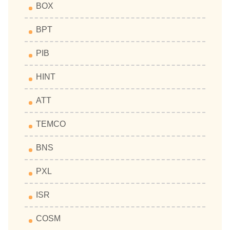
BOX
BPT
PIB
HINT
ATT
TEMCO
BNS
PXL
ISR
COSM