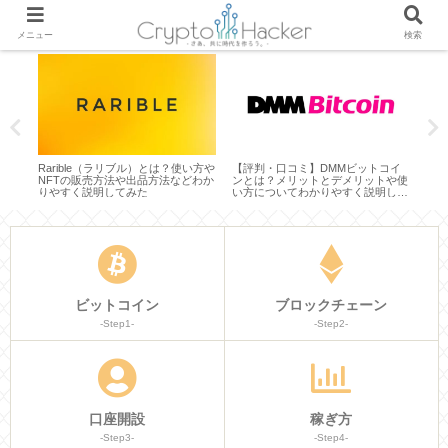
メニュー
検索
とは？
Rarible（ラリブル）とは？使い方や
【評判・口コミ】DMMビットコイ
【カ
やす
NFTの販売方法や出品方法などわか
ンとは？メリットとデメリットや使
トコ
りやすく説明してみた
い方についてわかりやすく説明して
有効
みた
説明
ビットコイン
ブロックチェーン
-Step1-
-Step2-
口座開設
稼ぎ方
-Step3-
-Step4-