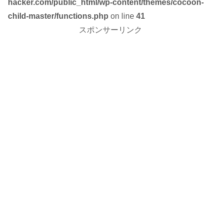
hacker.com/public_html/wp-content/themes/cocoon-
child-master/functions.php
on line
41
スポンサーリンク