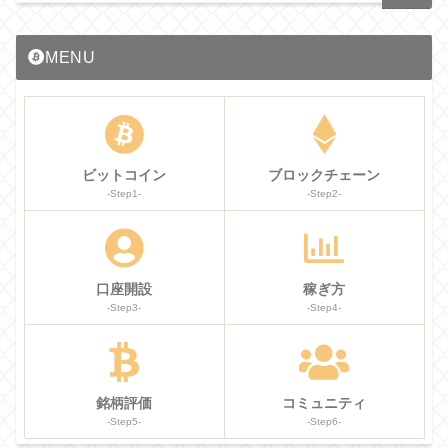
MENU
ビットコイン
ブロックチェーン
-Step1-
-Step2-
口座開設
稼ぎ方
-Step3-
-Step4-
銘柄評価
コミュニティ
-Step5-
-Step6-