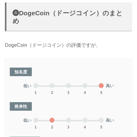
DogeCoin（ドージコイン）のまと
め
DogeCoin（ドージコイン）の評価ですが、
知名度
低い
高い
1
2
3
4
5
将来性
低い
高い
1
2
3
4
5