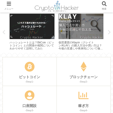
メニュー
検索
ブロ
ハッシュレートとは？BitCoin（ビッ
仮想通貨のKlaytn（クレイト
【カ
トコイン）との関係や相関について
ン/KLAY）の購入方法や買い方は？
トコ
まと
わかりやすく説明してみた
今後の見通しや将来性について徹底
有効
分析してみた
説明
ビットコイン
ブロックチェーン
-Step1-
-Step2-
口座開設
稼ぎ方
-Step3-
-Step4-