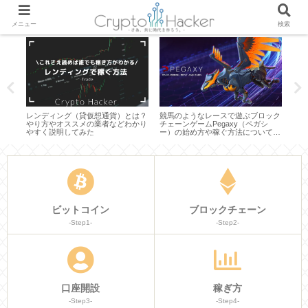
メニュー
検索
とは？
レンディング（貸仮想通貨）とは？
競馬のようなレースで遊ぶブロック
仮想
やす
やり方やオススメの業者などわかり
チェーンゲームPegaxy（ペガシ
ム）
やすく説明してみた
ー）の始め方や稼ぐ方法についてわ
見通
かりやすく説明してみた
てみ
ビットコイン
ブロックチェーン
-Step1-
-Step2-
口座開設
稼ぎ方
-Step3-
-Step4-