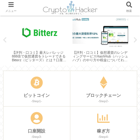
メニュー
検索
・デ
【評判・口コミ】最大レバレッジ
【評判・口コミ】仮想通貨のレンデ
ビッ
りや
888倍で仮想通貨をトレードできる
ィングサービスHashHub（ハッシュ
と秘
Bitterz（ビッターズ）とは？口座開
ハブ）のやり方や税金についてわか
を徹
設や使い方などわかりやすく説明し
りやすく説明してみた
てみた
ビットコイン
ブロックチェーン
-Step1-
-Step2-
口座開設
稼ぎ方
-Step3-
-Step4-