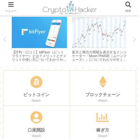
メニュー
検索
ンジ
仮想通貨のAlgorand（アルゴラン
【評判・口コミ】GMOコインと
【評
ーンフ
ド）の購入方法や買い方は？今後の
は？メリットとデメリットや使い方
ンと
く説
見通しや将来性について徹底分析し
についてわかりやすく説明してみた
い方
てみた
みた
ビットコイン
ブロックチェーン
-Step1-
-Step2-
口座開設
稼ぎ方
-Step3-
-Step4-