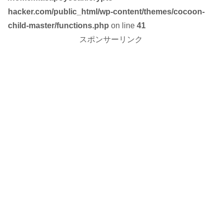
hacker.com/public_html/wp-content/themes/cocoon-
child-master/functions.php
on line
41
スポンサーリンク