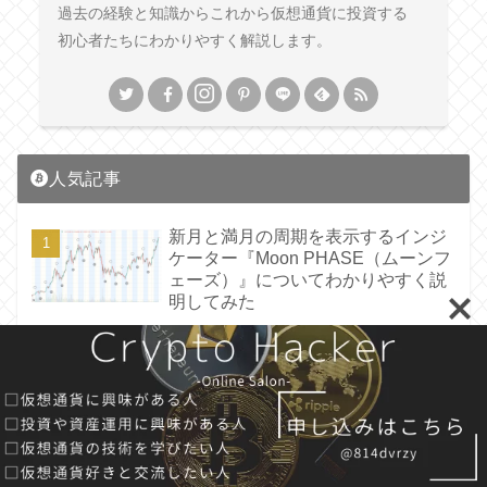
過去の経験と知識からこれから仮想通貨に投資する
初心者たちにわかりやすく解説します。
人気記事
新月と満月の周期を表示するインジ
ケーター『Moon PHASE（ムーンフ
ェーズ）』についてわかりやすく説
明してみた
【Walk to earn】歩いて稼げるブロ
ックチェーンゲームアプリ
『STEPN』の始め方についてまとめ
てみた
Rarible（ラリブル）とは？使い方や
NFTの販売方法や出品方法などわか
りやすく説明してみた