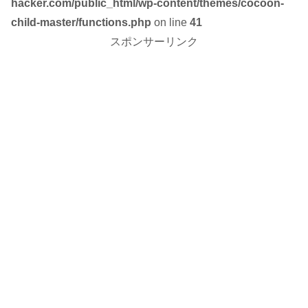
hacker.com/public_html/wp-content/themes/cocoon-
child-master/functions.php
on line
41
スポンサーリンク