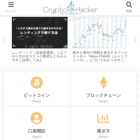
メニュー
検索
は？
レンディング（貸仮想通貨）とは？
新月と満月の周期を表示するインジ
トレ
わか
やり方やオススメの業者などわかり
ケーター『Moon PHASE（ムーンフ
間・
やすく説明してみた
ェーズ）』についてわかりやすく説
つい
明してみた
ビットコイン
ブロックチェーン
-Step1-
-Step2-
口座開設
稼ぎ方
-Step3-
-Step4-