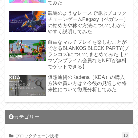
てみた
競馬のようなレースで遊ぶブロック
チェーンゲームPegaxy（ペガシー）
の始め方や稼ぐ方法についてわかり
やすく説明してみた
自由なマルチプレイを楽しむことが
できるBLANKOS BLOCK PARTY(ブ
ランコス)についてまとめてみた【ア
マゾンプライム会員ならNFTが無料
でゲットできる】
仮想通貨のKadena（KDA）の購入
方法や買い方は？今後の見通しや将
来性について徹底分析してみた
カテゴリー
ブロックチェーン技術
16