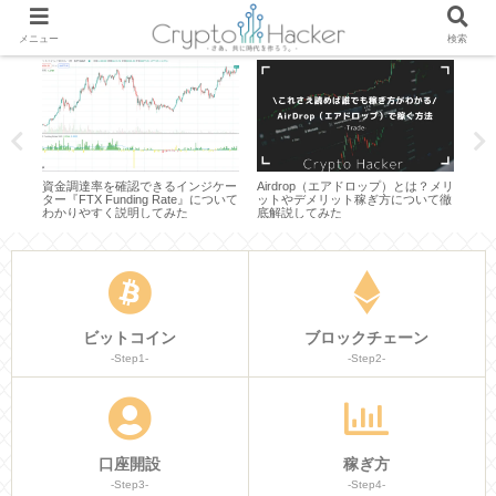
メニュー
検索
？仕
資金調達率を確認できるインジケー
Airdrop（エアドロップ）とは？メリ
【カ
かり
ター『FTX Funding Rate』について
ットやデメリット稼ぎ方について徹
トコ
わかりやすく説明してみた
底解説してみた
有効
説明
ビットコイン
ブロックチェーン
-Step1-
-Step2-
口座開設
稼ぎ方
-Step3-
-Step4-