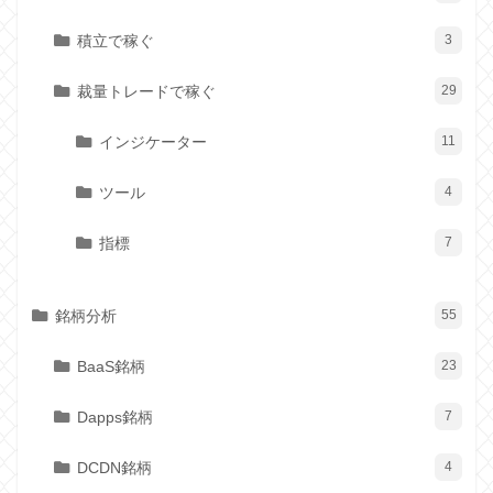
積立で稼ぐ
3
裁量トレードで稼ぐ
29
インジケーター
11
ツール
4
指標
7
銘柄分析
55
BaaS銘柄
23
Dapps銘柄
7
DCDN銘柄
4