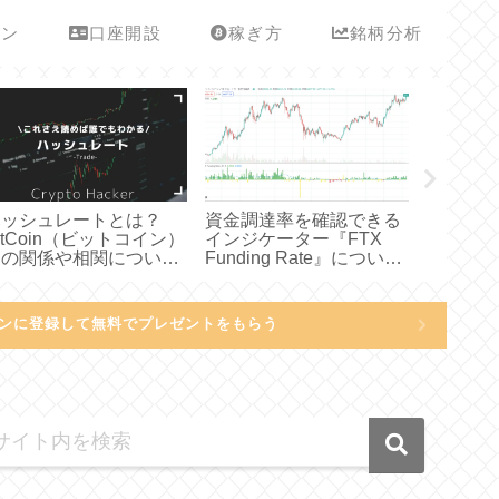
ーン
口座開設
稼ぎ方
銘柄分析
ハッシュレートとは？
資金調達率を確認できる
Block
itCoin（ビットコイン）
インジケーター『FTX
ェーン）
との関係や相関について
Funding Rate』について
メリット
わかりやすく説明してみ
わかりやすく説明してみ
どわかり
た
た
みた
ンに登録して無料でプレゼントをもらう