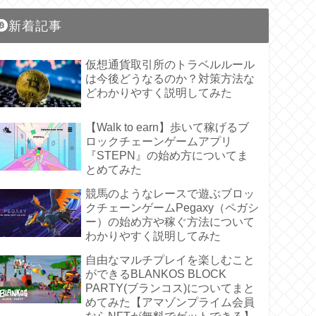
新着記事
仮想通貨取引所のトラベルルール
は今後どうなるのか？対策方法な
どわかりやすく説明してみた
【Walk to earn】歩いて稼げるブ
ロックチェーンゲームアプリ
『STEPN』の始め方についてま
とめてみた
競馬のようなレースで遊ぶブロッ
クチェーンゲームPegaxy（ペガシ
ー）の始め方や稼ぐ方法について
わかりやすく説明してみた
自由なマルチプレイを楽しむこと
ができるBLANKOS BLOCK
PARTY(ブランコス)についてまと
めてみた【アマゾンプライム会員