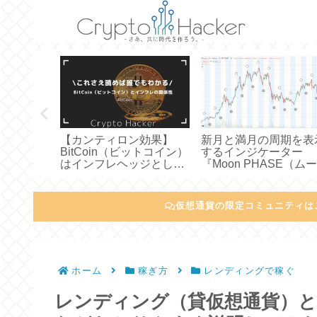
】仮想通
【カンティロン効果】
新月と満月の周期を表
グサービ
BitCoin（ビットコイン）
するインジケーター
（ハッシュハ
はインフレヘッジとして
『Moon PHASE（ム
税金につ
有効かどうかについてわ
フェーズ）』について
く説明し
かりやすく説明してみた
かりやすく説明してみ
仮想通貨の限定コミュニティは
ホーム
稼ぎ方
レンディングで稼ぐ
レンディング（貸仮想通貨）