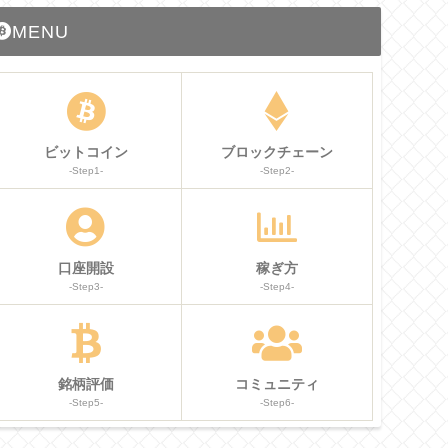
MENU
ビットコイン
ブロックチェーン
-Step1-
-Step2-
口座開設
稼ぎ方
-Step3-
-Step4-
銘柄評価
コミュニティ
-Step5-
-Step6-