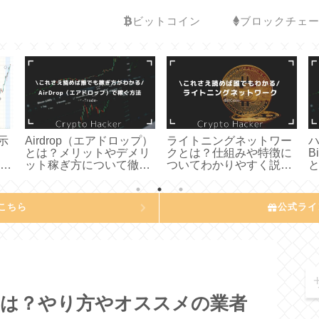
ビットコイン
ブロックチェ
示
Airdrop（エアドロップ）
ライトニングネットワー
とは？メリットやデメリ
クとは？仕組みや特徴に
B
ーン
ット稼ぎ方について徹底
ついてわかりやすく説明
わ
解説してみた
してみた
た
こちら
公式ライ
とは？やり方やオススメの業者