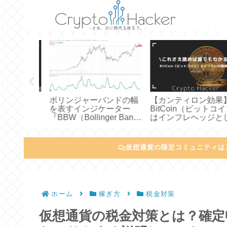
ットコイン）
ボリンジャーバンドの幅
【カンティロン効果】
モデルで
を表すインジケーター
BitCoin（ビットコイ
フローモ
『BBW（Bollinger Band
はインフレヘッジとし
理論とは？
Width）』についてわか
有効かどうかについて
明してみ
りやすく説明してみた
かりやすく説明してみ
仮想通貨の限定コミュニティは
ホーム
稼ぎ方
税金対策
仮想通貨の税金対策とは？確定