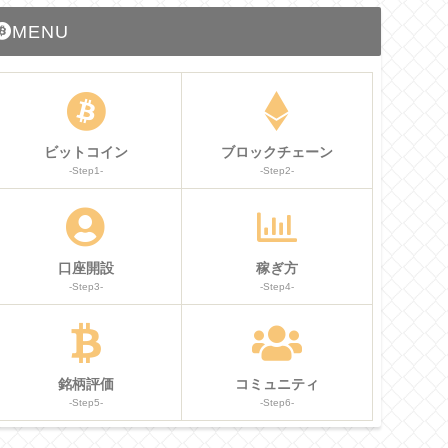
MENU
ビットコイン
ブロックチェーン
-Step1-
-Step2-
口座開設
稼ぎ方
-Step3-
-Step4-
銘柄評価
コミュニティ
-Step5-
-Step6-