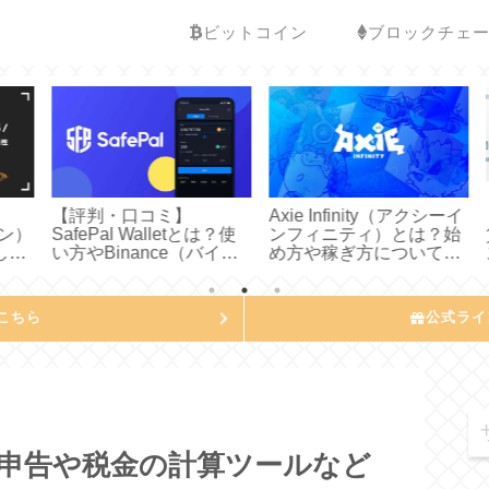
ビットコイン
ブロックチェ
【評判・口コミ】
Axie Infinity（アクシーイ
ン）
SafePal Walletとは？使
ンフィニティ）とは？始
て
い方やBinance（バイナ
め方や稼ぎ方についてわ
ス
わ
ンス）連携方法などわか
かりやすく説明してみた
た
りやすく説明してみた
こちら
公式ライ
申告や税金の計算ツールなど