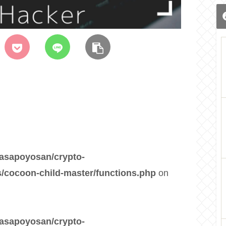
asapoyosan/crypto-
/cocoon-child-master/functions.php
on
asapoyosan/crypto-