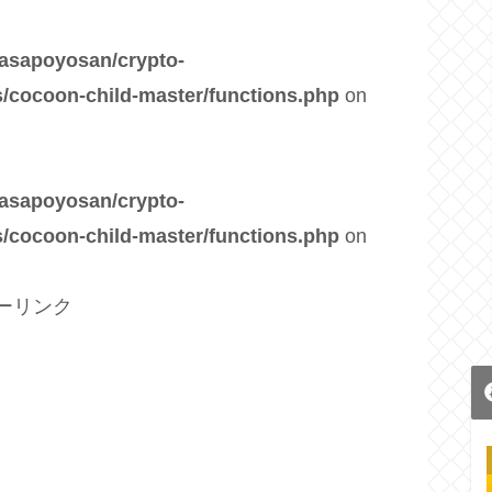
asapoyosan/crypto-
/cocoon-child-master/functions.php
on
asapoyosan/crypto-
/cocoon-child-master/functions.php
on
ーリンク