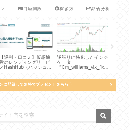
ーン
口座開設
稼ぎ方
銘柄分析
【評判・口コミ】仮想通
逆張りに特化したインジ
レンディ
貨のレンディングサービ
ケーター
貨）とは
HashHub（ハッシュハ
『Cm_williams_vix_fix』
スメの業
ブ）のやり方や税金につ
についてわかりやすく説
すく説明
いてわかりやすく説明し
明してみた
てみた
ンに登録して無料でプレゼントをもらう