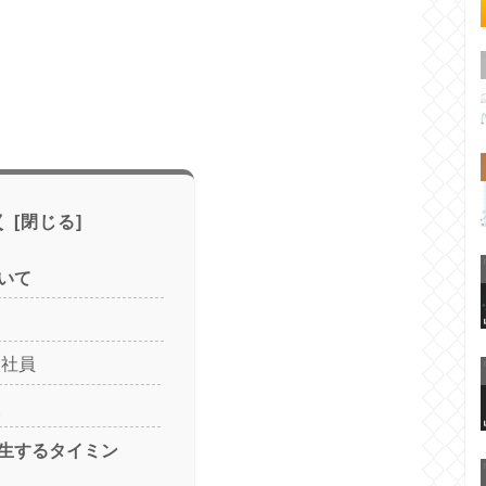
次
いて
会社員
人
生するタイミン