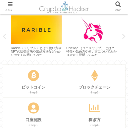
メニュー
検索
利用して
Rarible（ラリブル）とは？使い方や
Uniswap （ユニスワップ） とは？
資金
が稼
NFTの販売方法や出品方法などわか
特徴や始め方や使い方についてわか
ター『
につ
りやすく説明してみた
りやすく説明してみた
わか
ビットコイン
ブロックチェーン
-Step1-
-Step2-
口座開設
稼ぎ方
-Step3-
-Step4-