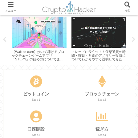
メニュー
検索
コイ
【Walk to earn】歩いて稼げるブロ
トレードに役立つ！！仮想通貨の時
【評
や使
ックチェーンゲームアプリ
間・曜日・月別のアノマリー投資に
は？
して
『STEPN』の始め方についてまと
ついてわかりやすく説明してみた
につ
めてみた
ビットコイン
ブロックチェーン
-Step1-
-Step2-
口座開設
稼ぎ方
-Step3-
-Step4-