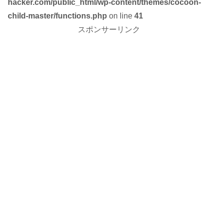
hacker.com/public_html/wp-content/themes/cocoon-
child-master/functions.php
on line
41
スポンサーリンク