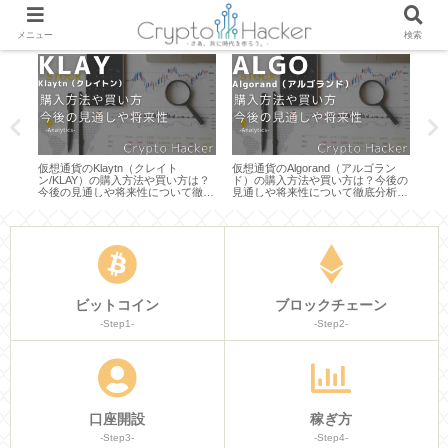
メニュー
検索
ルは
仮想通貨のKlaytn（クレイト
仮想通貨のAlgorand（アルゴラン
Ra
どわ
ン/KLAY）の購入方法や買い方は？
ド）の購入方法や買い方は？今後の
NF
今後の見通しや将来性について徹底
見通しや将来性について徹底分析し
りや
分析してみた
てみた
ビットコイン
ブロックチェーン
-Step1-
-Step2-
口座開設
稼ぎ方
-Step3-
-Step4-