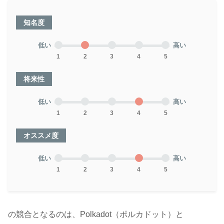
知名度
低い
高い
1
2
3
4
5
将来性
低い
高い
1
2
3
4
5
オススメ度
低い
高い
1
2
3
4
5
の競合となるのは、Polkadot（ポルカドット）と