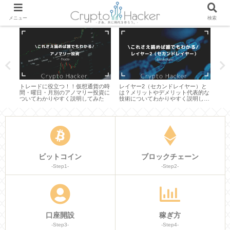
メニュー
検索
とは？
トレードに役立つ！！仮想通貨の時
レイヤー2（セカンドレイヤー）と
ハッ
やす
間・曜日・月別のアノマリー投資に
は？メリットやデメリット代表的な
トコ
ついてわかりやすく説明してみた
技術についてわかりやすく説明して
わか
みた
ビットコイン
ブロックチェーン
-Step1-
-Step2-
口座開設
稼ぎ方
-Step3-
-Step4-