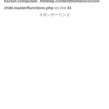
hacker.com/public_html/wp-content/themes/cocoon-
child-master/functions.php
on line
41
スポンサーリンク