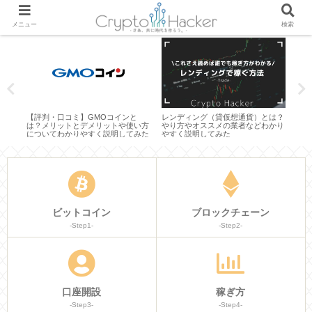
メニュー
検索
は？
【評判・口コミ】GMOコインと
レンディング（貸仮想通貨）とは？
【カ
わか
は？メリットとデメリットや使い方
やり方やオススメの業者などわかり
トコ
についてわかりやすく説明してみた
やすく説明してみた
有効
説明
ビットコイン
ブロックチェーン
-Step1-
-Step2-
口座開設
稼ぎ方
-Step3-
-Step4-