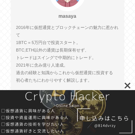
masaya
2016年に仮想通貨とブロックチェーンの魅力に惹かれ
て
1BTC = 5万円台で投資スタート。
BTC,ETH以外の通貨は長期保有せず、
トレードはスイングで中期的にトレード。
2021年に含み億り人達成。
過去の経験と知識からこれから仮想通貨に投資する
初心者たちにわかりやすく解説します。
人気記事
新月と満月の周期を表示するインジ