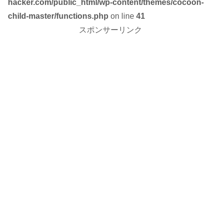
hacker.com/public_html/wp-content/themes/cocoon-
child-master/functions.php
on line
41
スポンサーリンク