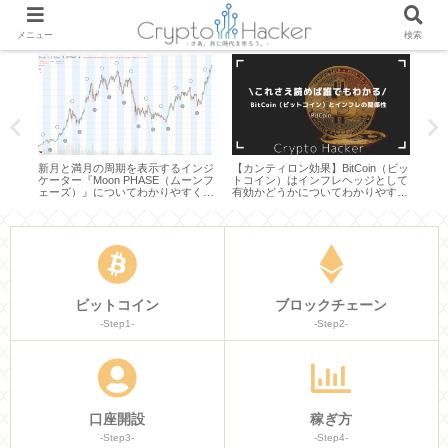
メニュー
検索
ブロ
新月と満月の周期を表示するインジ
【カンティロン効果】BitCoin（ビッ
ハッ
ケーター『Moon PHASE（ムーンフ
トコイン）はインフレヘッジとして
トコ
まと
ェーズ）』についてわかりやすく説
有効かどうかについてわかりやすく
わか
明してみた
説明してみた
ビットコイン
ブロックチェーン
-Step1-
-Step2-
口座開設
稼ぎ方
-Step3-
-Step4-