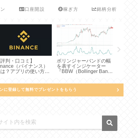
ーン
口座開設
稼ぎ方
銘柄分析
【評判・口コミ】
ボリンジャーバンドの幅
【評判・
inance（バイナンス）
を表すインジケーター
ットコイ
とは？アプリの使い方や
『BBW（Bollinger Band
トとデメ
送金・購入方法などわか
Width）』についてわか
について
りやすく説明してみた
りやすく説明してみた
明してみ
ンに登録して無料でプレゼントをもらう