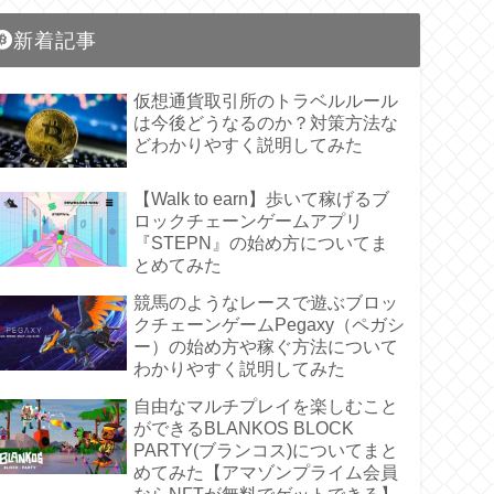
新着記事
仮想通貨取引所のトラベルルール
は今後どうなるのか？対策方法な
どわかりやすく説明してみた
【Walk to earn】歩いて稼げるブ
ロックチェーンゲームアプリ
『STEPN』の始め方についてま
とめてみた
競馬のようなレースで遊ぶブロッ
クチェーンゲームPegaxy（ペガシ
ー）の始め方や稼ぐ方法について
わかりやすく説明してみた
自由なマルチプレイを楽しむこと
ができるBLANKOS BLOCK
PARTY(ブランコス)についてまと
めてみた【アマゾンプライム会員