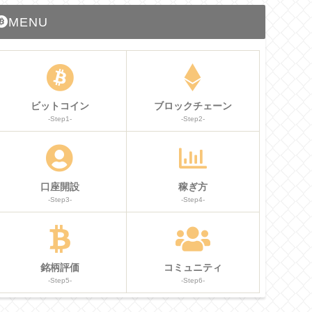
MENU
ビットコイン
ブロックチェーン
-Step1-
-Step2-
口座開設
稼ぎ方
-Step3-
-Step4-
銘柄評価
コミュニティ
-Step5-
-Step6-