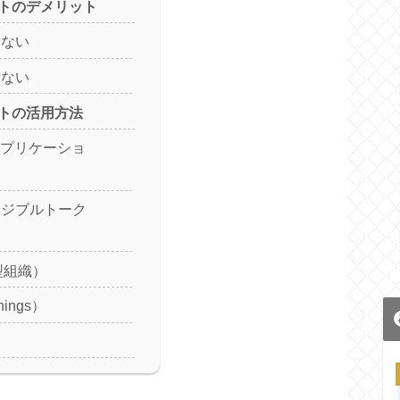
トのデメリット
きない
はない
トの活用方法
アプリケーショ
ンジブルトーク
型組織）
Things）