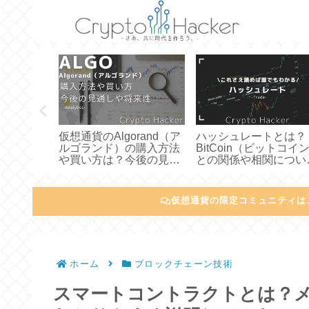
貸仮想通
仮想通貨のAlgorand（ア
ハッシュレートとは？
方やオス
ルゴランド）の購入方法
BitCoin（ビットコイ
わかりや
や買い方は？今後の見通
との関係や相関につい
た
しや将来性について徹底
わかりやすく説明して
分析してみた
た
仮想通貨の限定コミュニティは
ホーム
ブロックチェーン技術
スマートコントラクトとは？