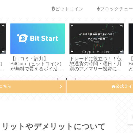
ビットコイン
ブロックチェ
【口コミ・評判】
トレードに役立つ！！仮
ン）
BitCoin（ビットコイン）
想通貨の時間・曜日・月
B
て
が無料で貰えるポイ活ア
別のアノマリー投資につ
み
プリ「BitStart（ビットス
いてわかりやすく説明し
タート）」について徹底
てみた
解説してみた
こちら
公式ライ
メリットやデメリットについて