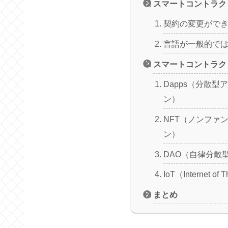
スマートコントラク
契約の変更がで
言語が一般的で
スマートコントラク
Dapps（分散型
ン）
NFT（ノンファ
ン）
DAO（自律分散
IoT（Internet of 
まとめ