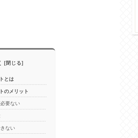
次
トとは
トのメリット
が必要ない
能
できない