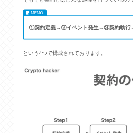
①契約定義→②イベント発生→③契約執行
という4つで構成されております。