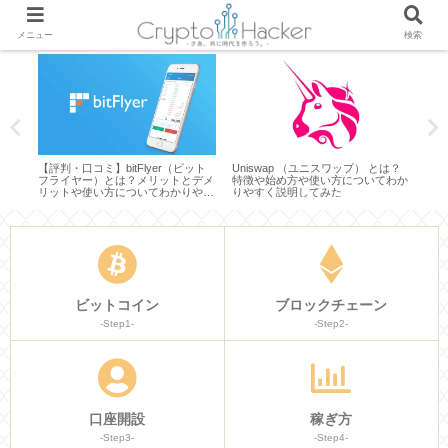
メニュー
検索
（ビッ
【評判・口コミ】bitFlyer（ビット
Uniswap （ユニスワップ） とは？
【カ
いて
フライヤー）とは？メリットとデメ
特徴や始め方や使い方についてわか
トコ
リットや使い方についてわかりやす
りやすく説明してみた
有効
く説明してみた
説明
ビットコイン
ブロックチェーン
-Step1-
-Step2-
口座開設
稼ぎ方
-Step3-
-Step4-