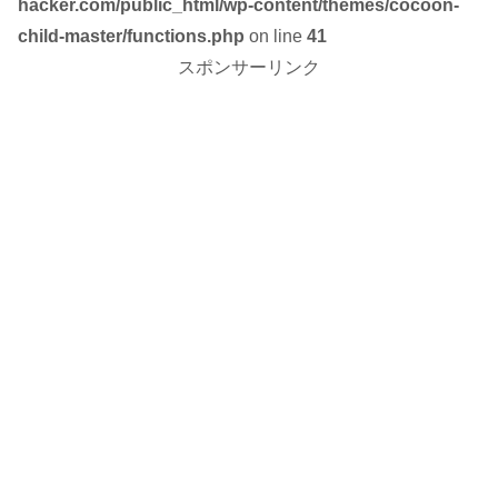
hacker.com/public_html/wp-content/themes/cocoon-
child-master/functions.php
on line
41
スポンサーリンク